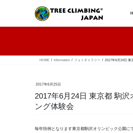
コ
ナ
ン
ビ
テ
ゲ
ン
ー
ツ
シ
へ
ョ
ス
ン
キ
に
ッ
移
プ
動
HOME
Information
フォトギャラリー
2017年6月24日
2017年6月25日
2017年6月24日 東京都
ング体験会
毎年恒例となります東京都駒沢オリンピック公園に