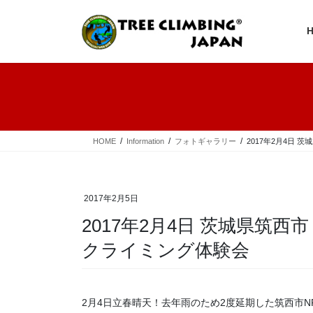
コ
ナ
ン
ビ
テ
ゲ
ン
ー
ツ
シ
へ
ョ
ス
ン
キ
に
ッ
移
プ
動
HOME
Information
フォトギャラリー
2017年2月4日
2017年2月5日
2017年2月4日 茨城県筑
クライミング体験会
2月4日立春晴天！去年雨のため2度延期した筑西市N