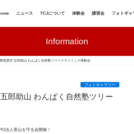
Home
ニュース
TCJについて
体験会
講習会
フォトギャ
Information
 茨城県筑西市 五郎助山 わんぱく自然塾ツリークライミング体験会
フォトギャラリー
西市 五郎助山 わんぱく自然塾ツリー
PO法人里山を守る会開催！