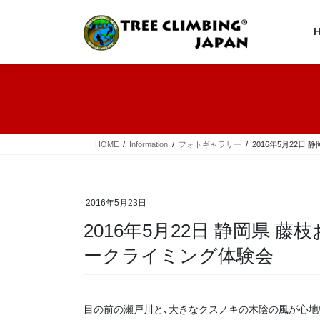
コ
ナ
ン
ビ
テ
ゲ
ン
ー
ツ
シ
へ
ョ
ス
ン
キ
に
ッ
移
プ
動
HOME
Information
フォトギャラリー
2016年5月22
2016年5月23日
2016年5月22日 静岡県 
ークライミング体験会
目の前の瀬戸川と､大きなクスノキの木陰の風が心地いい