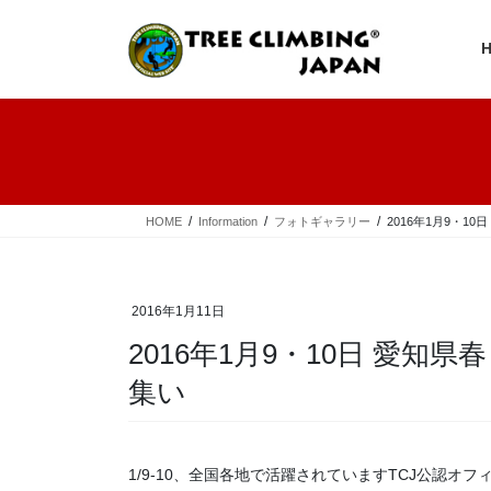
コ
ナ
ン
ビ
テ
ゲ
ン
ー
ツ
シ
へ
ョ
ス
ン
キ
に
ッ
移
プ
動
HOME
Information
フォトギャラリー
2016年1月9・
2016年1月11日
2016年1月9・10日 愛
集い
1/9-10、全国各地で活躍されていますTCJ公認