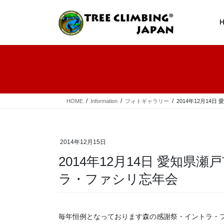
コ
ナ
ン
ビ
テ
ゲ
ン
ー
ツ
シ
へ
ョ
ス
ン
キ
に
ッ
移
プ
動
HOME
Information
フォトギャラリー
2014年12月14
2014年12月15日
2014年12月14日 愛知県
ラ・ファシリ忘年会
毎年恒例となっております森の感謝祭・イントラ・