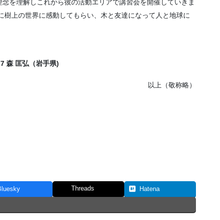
理念を理解しこれから彼の活動エリアで講習会を開催していきま
方に樹上の世界に感動してもらい、木と友達になって人と地球に
077 森 匡弘（岩手県)
以上（敬称略）
Threads
Bluesky
Hatena