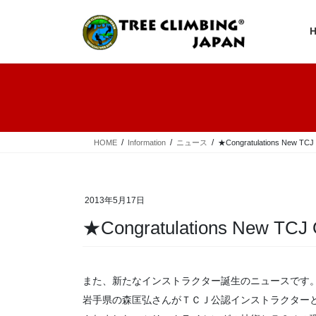
コ
ナ
ン
ビ
テ
ゲ
ン
ー
ツ
シ
へ
ョ
ス
ン
キ
に
ッ
移
プ
動
HOME
Information
ニュース
★Congratulations New TCJ Of
2013年5月17日
★Congratulations New TCJ Off
また、新たなインストラクター誕生のニュースです
岩手県の森匡弘さんがＴＣＪ公認インストラクター