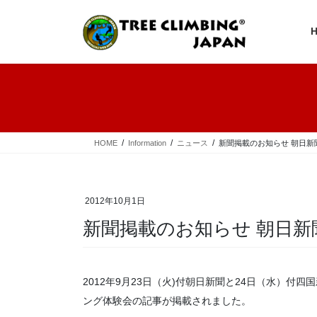
コ
ナ
ン
ビ
テ
ゲ
ン
ー
ツ
シ
へ
ョ
ス
ン
キ
に
ッ
移
プ
動
HOME
Information
ニュース
新聞掲載のお知らせ 朝日新
2012年10月1日
新聞掲載のお知らせ 朝日新
2012年9月23日（火)付朝日新聞と24日（水）
ング体験会の記事が掲載されました。