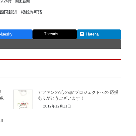
2.9.24付 四国新聞
四国新聞 掲載許可済
Threads
Bluesky
Hatena
月
アファンの“心の森”プロジェクトへの 応援
対象
ありがとうございます！
2012年12月11日
!!