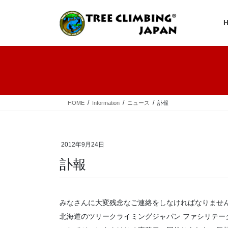
コ
ナ
ン
ビ
テ
ゲ
ン
ー
ツ
シ
へ
ョ
ス
ン
キ
に
ッ
移
プ
動
HOME
Information
ニュース
訃報
2012年9月24日
訃報
みなさんに大変残念なご連絡をしなければなりませ
北海道のツリークライミングジャパン ファシリテー