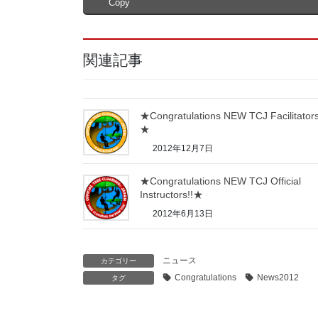
Copy
関連記事
★Congratulations NEW TCJ Facilitators
★
2012年12月7日
★Congratulations NEW TCJ Official
Instructors!!★
2012年6月13日
ニュース
カテゴリー
Congratulations
News2012
タグ