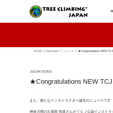
コ
ナ
ン
ビ
テ
ゲ
ン
ー
ツ
シ
へ
ョ
ス
ン
キ
に
ッ
移
プ
動
HOME
Information
ニュース
★Congratulations NEW TCJ O
2012年7月26日
★Congratulations NEW TCJ Of
また、新たなインストラクター誕生のニュースです
神奈川県の久保田 和彦さんがＴＣＪ公認インストラ