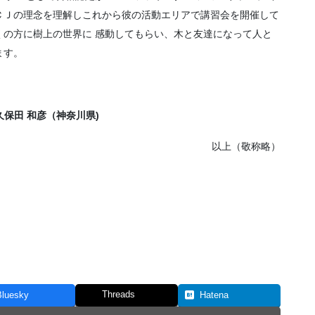
ＣＪの理念を理解しこれから彼の活動エリアで講習会を開催して
くの方に樹上の世界に 感動してもらい、木と友達になって人と
ます。
7 久保田 和彦（神奈川県)
以上（敬称略）
Threads
Bluesky
Hatena