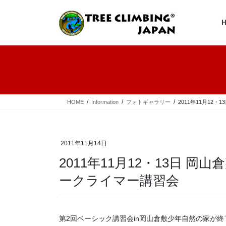
コ
ナ
ン
ビ
テ
ゲ
ン
ー
ツ
シ
へ
ョ
ス
ン
キ
に
ッ
移
プ
動
HOME
Information
フォトギャラリー
2011年11月1
2011年11月14日
2011年11月12・13日 
ークライマー講習会
第2回ベーシック講習会in岡山倉敷少年自然の家が