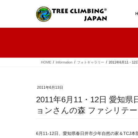
コ
ナ
ン
ビ
テ
ゲ
ン
ー
ツ
シ
へ
ョ
ス
ン
キ
に
ッ
移
プ
動
HOME
Information
フォトギャラリー
2011年6月11
2011年6月13日
2011年6月11・12日 愛
ョンさんの森 ファシリテ
6月11-12日、愛知県春日井市少年自然の家＆TC