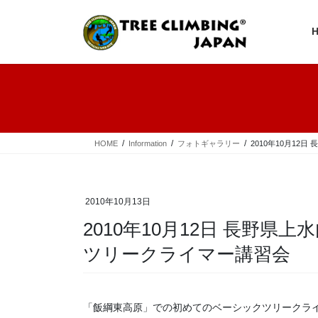
コ
ナ
ン
ビ
テ
ゲ
ン
ー
ツ
シ
へ
ョ
ス
ン
キ
に
ッ
移
プ
動
HOME
Information
フォトギャラリー
2010年10月1
2010年10月13日
2010年10月12日 長野県
ツリークライマー講習会
「飯綱東高原」での初めてのベーシックツリークラ