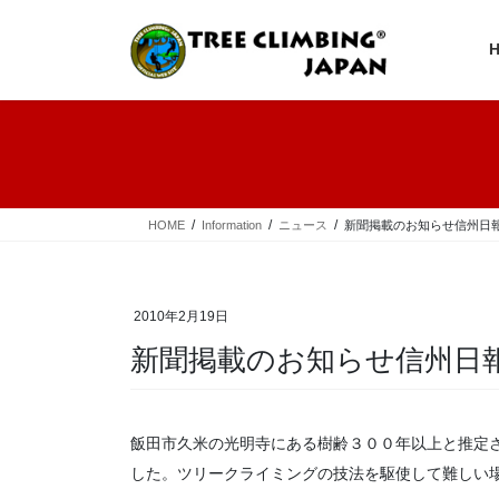
コ
ナ
ン
ビ
テ
ゲ
ン
ー
ツ
シ
へ
ョ
ス
ン
キ
に
ッ
移
プ
動
HOME
Information
ニュース
新聞掲載のお知らせ信州日
2010年2月19日
新聞掲載のお知らせ信州日
飯田市久米の光明寺にある樹齢３００年以上と推定
した。ツリークライミングの技法を駆使して難しい