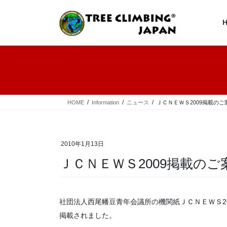
コ
ナ
ン
ビ
テ
ゲ
ン
ー
ツ
シ
へ
ョ
ス
ン
キ
に
ッ
移
プ
動
HOME
Information
ニュース
ＪＣＮＥＷＳ2009掲載のご案
2010年1月13日
ＪＣＮＥＷＳ2009掲載のご案
社団法人西尾幡豆青年会議所の機関紙ＪＣＮＥＷＳ2
掲載されました。