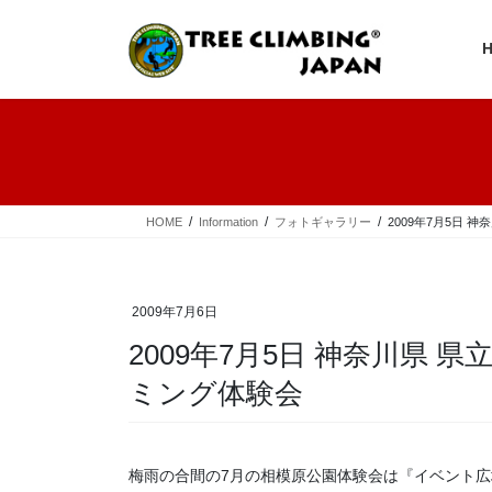
コ
ナ
ン
ビ
テ
ゲ
ン
ー
ツ
シ
へ
ョ
ス
ン
キ
に
ッ
移
プ
動
HOME
Information
フォトギャラリー
2009年7月5日
2009年7月6日
2009年7月5日 神奈川県
ミング体験会
梅雨の合間の7月の相模原公園体験会は『イベント