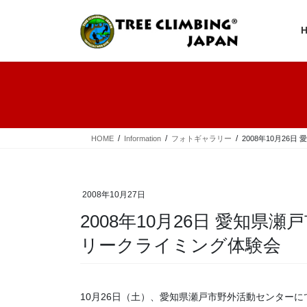
コ
ナ
ン
ビ
テ
ゲ
ン
ー
ツ
シ
へ
ョ
ス
ン
キ
に
ッ
移
プ
動
HOME
Information
フォトギャラリー
2008年10月2
2008年10月27日
2008年10月26日 愛知県
リークライミング体験会
10月26日（土）、愛知県瀬戸市野外活動センター