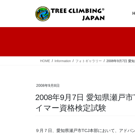
コ
ナ
ン
ビ
テ
ゲ
ン
ー
ツ
シ
へ
ョ
ス
ン
キ
に
ッ
移
プ
動
HOME
Information
フォトギャラリー
2008年9月7日
2008年9月8日
2008年9月7日 愛知県瀬戸
イマー資格検定試験
９月７日、愛知県瀬戸市TCJ本部において、アドバ